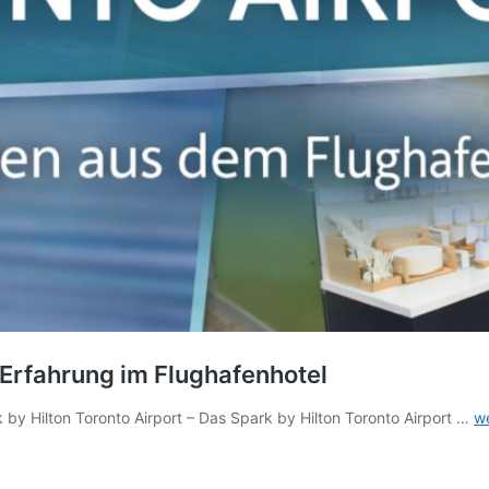
 Erfahrung im Flughafenhotel
S
y Hilton Toronto Airport – Das Spark by Hilton Toronto Airport …
we
b
Hi
To