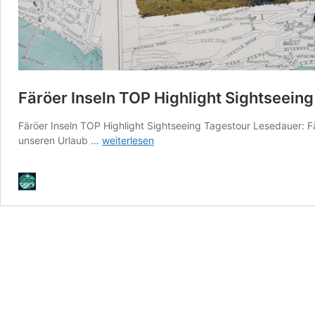
Färöer Inseln TOP Highlight Sightseein
Färöer Inseln TOP Highlight Sightseeing Tagestour Lesedauer: Fä
Färöer
unseren Urlaub …
weiterlesen
Inseln
TOP
Highlight
Sightseeing
Tagestour